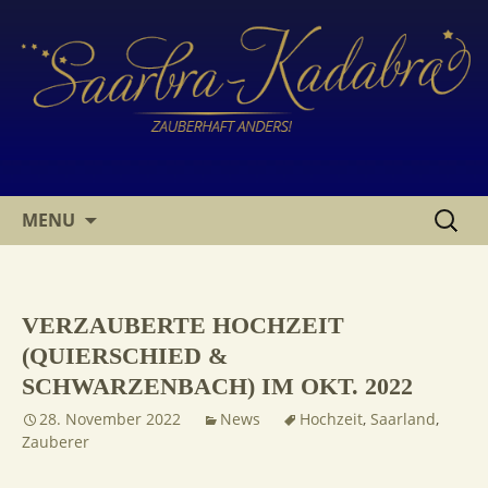
SKIP
SUCHE
MENU
TO
NACH:
CONTENT
VERZAUBERTE HOCHZEIT
(QUIERSCHIED &
SCHWARZENBACH) IM OKT. 2022
28. November 2022
News
Hochzeit
,
Saarland
,
Zauberer