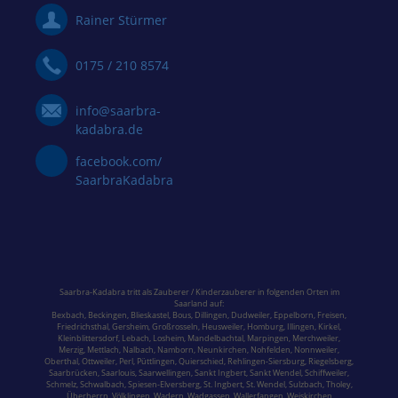
Rainer Stürmer
0175 / 210 8574
info@saarbra-
kadabra.de
facebook.com/
SaarbraKadabra
Saarbra-Kadabra tritt als Zauberer / Kinderzauberer in folgenden Orten im
Saarland
auf:
Bexbach
,
Beckingen
,
Blieskastel
,
Bous,
Dillingen
,
Dudweiler,
Eppelborn
,
Freisen
,
Friedrichsthal
,
Gersheim
,
Großrosseln
,
Heusweiler
,
Homburg,
Illingen
,
Kirkel,
Kleinblittersdorf
,
Lebach
,
Losheim
,
Mandelbachtal,
Marpingen,
Merchweiler
,
Merzig
,
Mettlach
,
Nalbach
,
Namborn
,
Neunkirchen
,
Nohfelden,
Nonnweiler
,
Oberthal,
Ottweiler
,
Perl
,
Püttlingen
,
Quierschied
,
Rehlingen-Siersburg
,
Riegelsberg,
Saarbrücken
,
Saarlouis
,
Saarwellingen
,
Sankt Ingbert
,
Sankt Wendel
,
Schiffweiler
,
Schmelz
,
Schwalbach
,
Spiesen-Elversberg
,
St. Ingbert
,
St. Wendel
,
Sulzbach,
Tholey
,
Überherrn
,
Völklingen
,
Wadern
,
Wadgassen
,
Wallerfangen,
Weiskirchen