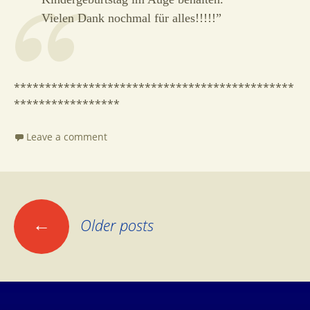
Vielen Dank nochmal für alles!!!!!”
*********************************************
*****************
Leave a comment
Posts
←
Older posts
navigation