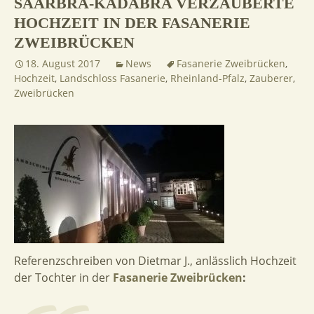
SAARBRA-KADABRA VERZAUBERTE
HOCHZEIT IN DER FASANERIE
ZWEIBRÜCKEN
18. August 2017
News
Fasanerie Zweibrücken
,
Hochzeit
,
Landschloss Fasanerie
,
Rheinland-Pfalz
,
Zauberer
,
Zweibrücken
Referenzschreiben von Dietmar J., anlässlich Hochzeit
der Tochter in der
Fasanerie Zweibrücken
: