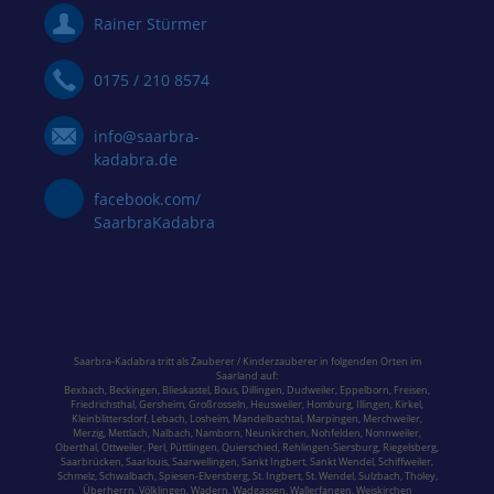
Rainer Stürmer
0175 / 210 8574
info@saarbra-
kadabra.de
facebook.com/
SaarbraKadabra
Saarbra-Kadabra tritt als Zauberer / Kinderzauberer in folgenden Orten im
Saarland
auf:
Bexbach
,
Beckingen
,
Blieskastel
,
Bous,
Dillingen
,
Dudweiler,
Eppelborn
,
Freisen
,
Friedrichsthal
,
Gersheim
,
Großrosseln
,
Heusweiler
,
Homburg,
Illingen
,
Kirkel,
Kleinblittersdorf
,
Lebach
,
Losheim
,
Mandelbachtal,
Marpingen,
Merchweiler
,
Merzig
,
Mettlach
,
Nalbach
,
Namborn
,
Neunkirchen
,
Nohfelden,
Nonnweiler
,
Oberthal,
Ottweiler
,
Perl
,
Püttlingen
,
Quierschied
,
Rehlingen-Siersburg
,
Riegelsberg,
Saarbrücken
,
Saarlouis
,
Saarwellingen
,
Sankt Ingbert
,
Sankt Wendel
,
Schiffweiler
,
Schmelz
,
Schwalbach
,
Spiesen-Elversberg
,
St. Ingbert
,
St. Wendel
,
Sulzbach,
Tholey
,
Überherrn
,
Völklingen
,
Wadern
,
Wadgassen
,
Wallerfangen,
Weiskirchen