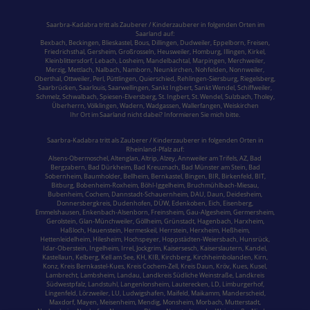
Saarbra-Kadabra tritt als Zauberer / Kinderzauberer in folgenden Orten im
Saarland
auf:
Bexbach
,
Beckingen
,
Blieskastel
,
Bous,
Dillingen
,
Dudweiler,
Eppelborn
,
Freisen
,
Friedrichsthal
,
Gersheim
,
Großrosseln
,
Heusweiler
,
Homburg,
Illingen
,
Kirkel,
Kleinblittersdorf
,
Lebach
,
Losheim
,
Mandelbachtal,
Marpingen,
Merchweiler
,
Merzig
,
Mettlach
,
Nalbach
,
Namborn
,
Neunkirchen
,
Nohfelden,
Nonnweiler
,
Oberthal,
Ottweiler
,
Perl
,
Püttlingen
,
Quierschied
,
Rehlingen-Siersburg
,
Riegelsberg,
Saarbrücken
,
Saarlouis
,
Saarwellingen
,
Sankt Ingbert
,
Sankt Wendel
,
Schiffweiler
,
Schmelz
,
Schwalbach
,
Spiesen-Elversberg
,
St. Ingbert
,
St. Wendel
,
Sulzbach,
Tholey
,
Überherrn
,
Völklingen
,
Wadern
,
Wadgassen
,
Wallerfangen,
Weiskirchen
Ihr Ort im Saarland nicht dabei? Informieren Sie mich bitte.
Saarbra-Kadabra tritt als Zauberer / Kinderzauberer in folgenden Orten in
Rheinland-Pfalz
auf:
Alsens-Obermoschel,
Altenglan
, Altrip,
Alzey
, Annweiler am Trifels, AZ, Bad
Bergzabern,
Bad Dürkheim
,
Bad Kreuznach
,
Bad Münster am Stein
,
Bad
Sobernheim,
Baumholder,
Bellheim,
Bernkastel
, Bingen, BIR,
Birkenfeld
, BIT,
Bitburg
, Bobenheim-Roxheim, Böhl-Iggelheim,
Bruchmühlbach-Miesau
,
Bubenheim,
Cochem,
Dannstadt-Schauernheim, DAU, Daun, Deidesheim,
Donnersbergkreis
, Dudenhofen, DÜW, Edenkoben, Eich, Eisenberg,
Emmelshausen,
Enkenbach-Alsenborn
, Freinsheim, Gau-Algesheim, Germersheim,
Gerolstein,
Glan-Münchweiler,
Göllheim,
Grünstadt
, Hagenbach, Harxheim,
Haßloch,
Hauenstein
,
Hermeskeil
, Herrstein, Herxheim, Heßheim,
Hettenleidelheim, Hilesheim, Hochspeyer,
Hoppstädten-Weiersbach
,
Hunsrück
,
Idar-Oberstein
, Ingelheim,
Irrel
, Jockgrim, Kaisersesch,
Kaiserslautern
, Kandel,
Kastellaun, Kelberg, Kell am See, KH, KIB, Kirchberg,
Kirchheimbolanden
,
Kirn,
Konz,
Kreis Bernkastel-Kues
, Kreis Cochem-Zell, Kreis Daun, Kröv,
Kues
,
Kusel
,
Lambrecht, Lambsheim,
Landau
,
Landkreis Südliche Weinstraße
, Landkreis
Südwestpfalz,
Landstuhl
, Langenlonsheim, Lauterecken, LD, Limburgerhof,
Lingenfeld, Lörzweiler, LU,
Ludwigshafen
, Maifeld, Maikamm, Manderscheid,
Maxdorf, Mayen,
Meisenheim
, Mendig, Monsheim,
Morbach
,
Mutterstadt
,