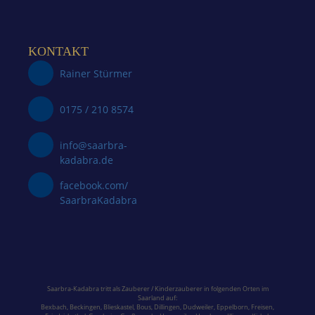
KONTAKT
Rainer Stürmer
0175 / 210 8574
info@saarbra-
kadabra.de
facebook.com/
SaarbraKadabra
Saarbra-Kadabra tritt als Zauberer / Kinderzauberer in folgenden Orten im
Saarland
auf:
Bexbach
,
Beckingen
,
Blieskastel
,
Bous,
Dillingen
,
Dudweiler,
Eppelborn
,
Freisen
,