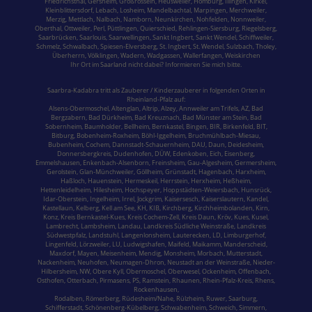
Friedrichsthal
,
Gersheim
,
Großrosseln
,
Heusweiler
,
Homburg,
Illingen
,
Kirkel,
Kleinblittersdorf
,
Lebach
,
Losheim
,
Mandelbachtal,
Marpingen,
Merchweiler
,
Merzig
,
Mettlach
,
Nalbach
,
Namborn
,
Neunkirchen
,
Nohfelden,
Nonnweiler
,
Oberthal,
Ottweiler
,
Perl
,
Püttlingen
,
Quierschied
,
Rehlingen-Siersburg
,
Riegelsberg,
Saarbrücken
,
Saarlouis
,
Saarwellingen
,
Sankt Ingbert
,
Sankt Wendel
,
Schiffweiler
,
Schmelz
,
Schwalbach
,
Spiesen-Elversberg
,
St. Ingbert
,
St. Wendel
,
Sulzbach,
Tholey
,
Überherrn
,
Völklingen
,
Wadern
,
Wadgassen
,
Wallerfangen,
Weiskirchen
Ihr Ort im Saarland nicht dabei? Informieren Sie mich bitte.
Saarbra-Kadabra tritt als Zauberer / Kinderzauberer in folgenden Orten in
Rheinland-Pfalz
auf:
Alsens-Obermoschel,
Altenglan
, Altrip,
Alzey
, Annweiler am Trifels, AZ, Bad
Bergzabern,
Bad Dürkheim
,
Bad Kreuznach
,
Bad Münster am Stein
,
Bad
Sobernheim,
Baumholder,
Bellheim,
Bernkastel
, Bingen, BIR,
Birkenfeld
, BIT,
Bitburg
, Bobenheim-Roxheim, Böhl-Iggelheim,
Bruchmühlbach-Miesau
,
Bubenheim,
Cochem,
Dannstadt-Schauernheim, DAU, Daun, Deidesheim,
Donnersbergkreis
, Dudenhofen, DÜW, Edenkoben, Eich, Eisenberg,
Emmelshausen,
Enkenbach-Alsenborn
, Freinsheim, Gau-Algesheim, Germersheim,
Gerolstein,
Glan-Münchweiler,
Göllheim,
Grünstadt
, Hagenbach, Harxheim,
Haßloch,
Hauenstein
,
Hermeskeil
, Herrstein, Herxheim, Heßheim,
Hettenleidelheim, Hilesheim, Hochspeyer,
Hoppstädten-Weiersbach
,
Hunsrück
,
Idar-Oberstein
, Ingelheim,
Irrel
, Jockgrim, Kaisersesch,
Kaiserslautern
, Kandel,
Kastellaun, Kelberg, Kell am See, KH, KIB, Kirchberg,
Kirchheimbolanden
,
Kirn,
Konz,
Kreis Bernkastel-Kues
, Kreis Cochem-Zell, Kreis Daun, Kröv,
Kues
,
Kusel
,
Lambrecht, Lambsheim,
Landau
,
Landkreis Südliche Weinstraße
, Landkreis
Südwestpfalz,
Landstuhl
, Langenlonsheim, Lauterecken, LD, Limburgerhof,
Lingenfeld, Lörzweiler, LU,
Ludwigshafen
, Maifeld, Maikamm, Manderscheid,
Maxdorf, Mayen,
Meisenheim
, Mendig, Monsheim,
Morbach
,
Mutterstadt
,
Nackenheim, Neuhofen, Neumagen-Dhron,
Neustadt an der Weinstraße
, Nieder-
Hilbersheim, NW, Obere Kyll, Obermoschel,
Oberwesel
, Ockenheim, Offenbach,
Osthofen, Otterbach,
Pirmasens
, PS,
Ramstein
, Rhaunen, Rhein-Pfalz-Kreis, Rhens,
Rockenhausen,
Rodalben
, Römerberg, Rüdesheim/Nahe, Rülzheim, Ruwer,
Saarburg
,
Schifferstadt
,
Schönenberg-Kübelberg
, Schwabenheim,
Schweich
,
Simmern
,