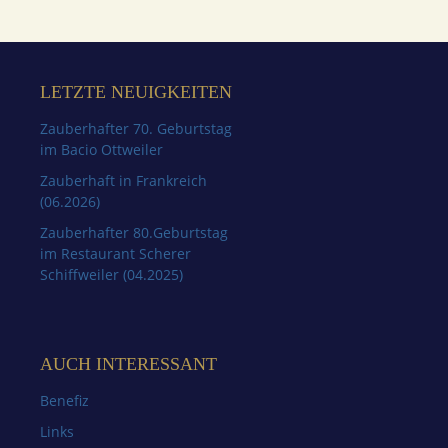
LETZTE NEUIGKEITEN
Zauberhafter 70. Geburtstag
im Bacio Ottweiler
Zauberhaft in Frankreich
(06.2026)
Zauberhafter 80.Geburtstag
im Restaurant Scherer
Schiffweiler (04.2025)
AUCH INTERESSANT
Benefiz
Links