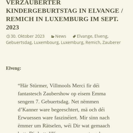
VERZAUBERTER
KINDERGEBURTSTAG IN ELVANGE /
REMICH IN LUXEMBURG IM SEPT.
2023
30. Oktober 2023
News
Elvange
,
Elveng
,
Gebuertsdag
,
Luxembourg
,
Luxemburg
,
Remich
,
Zauberer
Elveng:
“Här Stürmer, Villmools Merci fir déi
fantastesch Zaubershow op eisem Emma
sengem 7. Gebuertsdag. Net nëmmen
d’Kanner ware begeeschtert, mä och déi
Erwuessen ware faszinéiert. Mir sinn nach
ëmmer um Rätselen, wéi Dir wat gemaach