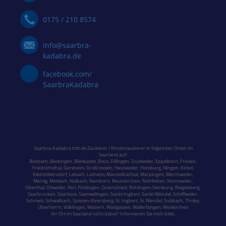
0175 / 210 8574
info@saarbra-
kadabra.de
facebook.com/
SaarbraKadabra
Saarbra-Kadabra tritt als Zauberer / Kinderzauberer in folgenden Orten im
Saarland
auf:
Bexbach
,
Beckingen
,
Blieskastel
,
Bous,
Dillingen
,
Dudweiler,
Eppelborn
,
Freisen
,
Friedrichsthal
,
Gersheim
,
Großrosseln
,
Heusweiler
,
Homburg,
Illingen
,
Kirkel,
Kleinblittersdorf
,
Lebach
,
Losheim
,
Mandelbachtal,
Marpingen,
Merchweiler
,
Merzig
,
Mettlach
,
Nalbach
,
Namborn
,
Neunkirchen
,
Nohfelden,
Nonnweiler
,
Oberthal,
Ottweiler
,
Perl
,
Püttlingen
,
Quierschied
,
Rehlingen-Siersburg
,
Riegelsberg,
Saarbrücken
,
Saarlouis
,
Saarwellingen
,
Sankt Ingbert
,
Sankt Wendel
,
Schiffweiler
,
Schmelz
,
Schwalbach
,
Spiesen-Elversberg
,
St. Ingbert
,
St. Wendel
,
Sulzbach,
Tholey
,
Überherrn
,
Völklingen
,
Wadern
,
Wadgassen
,
Wallerfangen,
Weiskirchen
Ihr Ort im Saarland nicht dabei? Informieren Sie mich bitte.