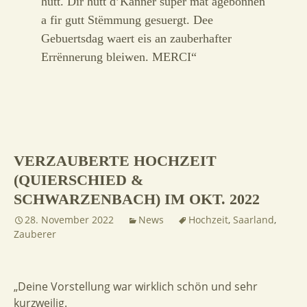
hutt. Dir hutt d’Kanner super mat agebonnen
a fir gutt Stëmmung gesuergt. Dee
Gebuertsdag waert eis an zauberhafter
Errënnerung bleiwen. MERCI“
VERZAUBERTE HOCHZEIT
(QUIERSCHIED &
SCHWARZENBACH) IM OKT. 2022
28. November 2022
News
Hochzeit
,
Saarland
,
Zauberer
„Deine Vorstellung war wirklich schön und sehr
kurzweilig.