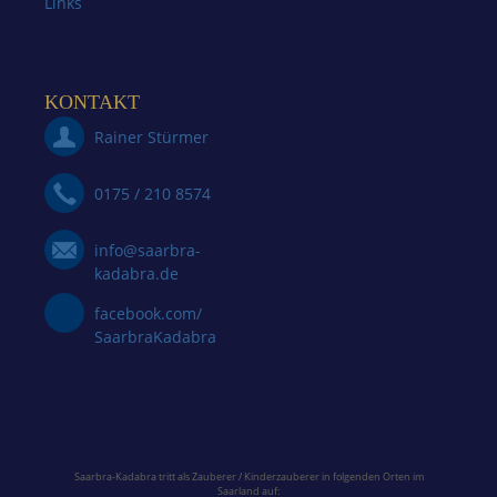
Links
KONTAKT
Rainer Stürmer
0175 / 210 8574
info@saarbra-
kadabra.de
facebook.com/
SaarbraKadabra
Saarbra-Kadabra tritt als Zauberer / Kinderzauberer in folgenden Orten im
Saarland
auf: