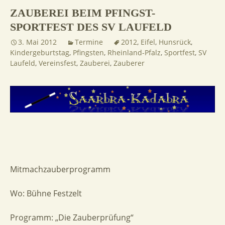
ZAUBEREI BEIM PFINGST-
SPORTFEST DES SV LAUFELD
3. Mai 2012
Termine
2012
,
Eifel
,
Hunsrück
,
Kindergeburtstag
,
Pfingsten
,
Rheinland-Pfalz
,
Sportfest
,
SV
Laufeld
,
Vereinsfest
,
Zauberei
,
Zauberer
Mitmachzauberprogramm
Wo: Bühne Festzelt
Programm: „Die Zauberprüfung“