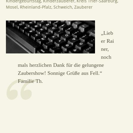
Kindergeburtstag
,
Kinderzauberer
,
Kreis Trier-Saarburg
,
Mosel
,
Rheinland-Pfalz
,
Schweich
,
Zauberer
„Lieb
er Rai
ner,
noch
mals herzlichen Dank für die gelungene
Zaubershow! Sonnige Grüße aus Fell.“
Familie Th.