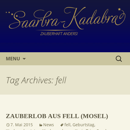
SKIP
SUCHE
MENU
TO
NACH:
CONTENT
Tag Archives: fell
ZAUBERLOB AUS FELL (MOSEL)
7. Mai 2015
News
fell
,
Geburtstag
,