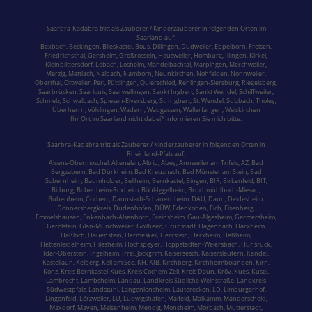
Saarbra-Kadabra tritt als Zauberer / Kinderzauberer in folgenden Orten im
Saarland
auf:
Bexbach
,
Beckingen
,
Blieskastel
,
Bous,
Dillingen
,
Dudweiler,
Eppelborn
,
Freisen
,
Friedrichsthal
,
Gersheim
,
Großrosseln
,
Heusweiler
,
Homburg,
Illingen
,
Kirkel,
Kleinblittersdorf
,
Lebach
,
Losheim
,
Mandelbachtal,
Marpingen,
Merchweiler
,
Merzig
,
Mettlach
,
Nalbach
,
Namborn
,
Neunkirchen
,
Nohfelden,
Nonnweiler
,
Oberthal,
Ottweiler
,
Perl
,
Püttlingen
,
Quierschied
,
Rehlingen-Siersburg
,
Riegelsberg,
Saarbrücken
,
Saarlouis
,
Saarwellingen
,
Sankt Ingbert
,
Sankt Wendel
,
Schiffweiler
,
Schmelz
,
Schwalbach
,
Spiesen-Elversberg
,
St. Ingbert
,
St. Wendel
,
Sulzbach,
Tholey
,
Überherrn
,
Völklingen
,
Wadern
,
Wadgassen
,
Wallerfangen,
Weiskirchen
Ihr Ort im Saarland nicht dabei? Informieren Sie mich bitte.
Saarbra-Kadabra tritt als Zauberer / Kinderzauberer in folgenden Orten in
Rheinland-Pfalz
auf:
Alsens-Obermoschel,
Altenglan
, Altrip,
Alzey
, Annweiler am Trifels, AZ, Bad
Bergzabern,
Bad Dürkheim
,
Bad Kreuznach
,
Bad Münster am Stein
,
Bad
Sobernheim,
Baumholder,
Bellheim,
Bernkastel
, Bingen, BIR,
Birkenfeld
, BIT,
Bitburg
, Bobenheim-Roxheim, Böhl-Iggelheim,
Bruchmühlbach-Miesau
,
Bubenheim,
Cochem,
Dannstadt-Schauernheim, DAU, Daun, Deidesheim,
Donnersbergkreis
, Dudenhofen, DÜW, Edenkoben, Eich, Eisenberg,
Emmelshausen,
Enkenbach-Alsenborn
, Freinsheim, Gau-Algesheim, Germersheim,
Gerolstein,
Glan-Münchweiler,
Göllheim,
Grünstadt
, Hagenbach, Harxheim,
Haßloch,
Hauenstein
,
Hermeskeil
, Herrstein, Herxheim, Heßheim,
Hettenleidelheim, Hilesheim, Hochspeyer,
Hoppstädten-Weiersbach
,
Hunsrück
,
Idar-Oberstein
, Ingelheim,
Irrel
, Jockgrim, Kaisersesch,
Kaiserslautern
, Kandel,
Kastellaun, Kelberg, Kell am See, KH, KIB, Kirchberg,
Kirchheimbolanden
,
Kirn,
Konz,
Kreis Bernkastel-Kues
, Kreis Cochem-Zell, Kreis Daun, Kröv,
Kues
,
Kusel
,
Lambrecht, Lambsheim,
Landau
,
Landkreis Südliche Weinstraße
, Landkreis
Südwestpfalz,
Landstuhl
, Langenlonsheim, Lauterecken, LD, Limburgerhof,
Lingenfeld, Lörzweiler, LU,
Ludwigshafen
, Maifeld, Maikamm, Manderscheid,
Maxdorf, Mayen,
Meisenheim
, Mendig, Monsheim,
Morbach
,
Mutterstadt
,