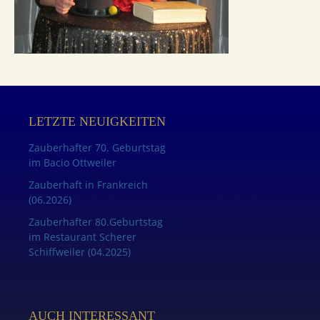
LETZTE NEUIGKEITEN
Zauberhafter 70. Geburtstag
im Bacio Ottweiler
Zauberhaft in Frankreich
(06.2026)
Zauberhafter 80.Geburtstag
im Restaurant Scherer
Schiffweiler (04.2025)
AUCH INTERESSANT