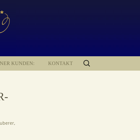
SUCHEN
ENER KUNDEN:
KONTAKT
NACH:
KONTAKT
IMPRESSUM
R-
DATENSCHUTZERKLÄRUNG
uberer
,