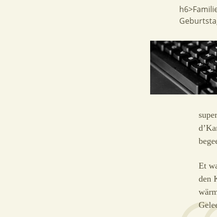
h6>Familie
Geburtsta
supe
d’Ka
begee
Et wa
den 
wärm
Gelee