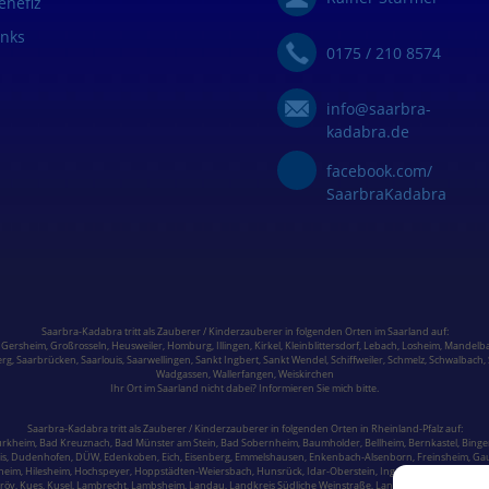
enefiz
inks
0175 / 210 8574
info@saarbra-
kadabra.de
facebook.com/
SaarbraKadabra
Saarbra-Kadabra tritt als Zauberer / Kinderzauberer in folgenden Orten im
Saarland
auf:
,
Gersheim
,
Großrosseln
,
Heusweiler
,
Homburg,
Illingen
,
Kirkel,
Kleinblittersdorf
,
Lebach
,
Losheim
,
Mandelba
erg,
Saarbrücken
,
Saarlouis
,
Saarwellingen
,
Sankt Ingbert
,
Sankt Wendel
,
Schiffweiler
,
Schmelz
,
Schwalbach
,
Wadgassen
,
Wallerfangen,
Weiskirchen
Ihr Ort im Saarland nicht dabei? Informieren Sie mich bitte.
Saarbra-Kadabra tritt als Zauberer / Kinderzauberer in folgenden Orten in
Rheinland-Pfalz
auf:
ürkheim
,
Bad Kreuznach
,
Bad Münster am Stein
,
Bad Sobernheim,
Baumholder,
Bellheim,
Bernkastel
, Binge
is
, Dudenhofen, DÜW, Edenkoben, Eich, Eisenberg, Emmelshausen,
Enkenbach-Alsenborn
, Freinsheim, Ga
lheim, Hilesheim, Hochspeyer,
Hoppstädten-Weiersbach
,
Hunsrück
,
Idar-Oberstein
, Ingelheim,
Irrel
, Jockgri
Kröv,
Kues
,
Kusel
, Lambrecht, Lambsheim,
Landau
,
Landkreis Südliche Weinstraße
, Landkreis Südwestpfalz,