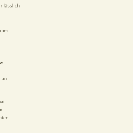
nlässlich
rmer
ow
 an
mat
en
hter