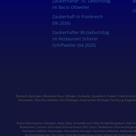
Zauberhafter 70. Geburtstag
B
im Bacio Ottweiler
L
Zauberhaft in Frankreich
(06.2026)
Zauberhafter 80.Geburtstag
im Restaurant Scherer
Schiffweiler (04.2025)
Bexbach
,
Beckingen
,
Blieskastel
,
Bous,
Dillingen
,
Dudweiler,
Eppelborn
,
Freisen
,
Friedrichsthal
Nonnweiler
,
Oberthal,
Ottweiler
,
Perl
,
Püttlingen
,
Quierschied
,
Rehlingen-Siersburg
,
Riegelsb
Alsens-Obermoschel,
Altenglan
, Altrip,
Alzey
, Annweiler am Trifels, AZ, Bad Bergzabern,
Bad D
Bubenheim,
Cochem,
Dannstadt-Schauernheim, DAU, Daun, Deidesheim,
Donnersbergkre
Harxheim,
Haßloch,
Hauenstein
,
Hermeskeil
, Herrstein, Herxheim, Heßheim, Hettenleide
Kirchheimbolanden
,
Kirn,
Konz,
Kreis Bernkastel-Kues
, Kreis Cochem-Zell, Kreis Daun, 