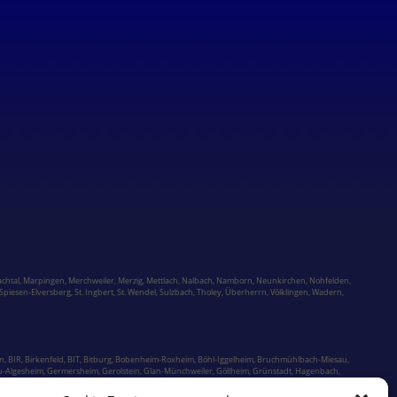
chtal,
Marpingen,
Merchweiler
,
Merzig
,
Mettlach
,
Nalbach
,
Namborn
,
Neunkirchen
,
Nohfelden,
Spiesen-Elversberg
,
St. Ingbert
,
St. Wendel
,
Sulzbach,
Tholey
,
Überherrn
,
Völklingen
,
Wadern
,
n, BIR,
Birkenfeld
, BIT,
Bitburg
, Bobenheim-Roxheim, Böhl-Iggelheim,
Bruchmühlbach-Miesau
,
u-Algesheim, Germersheim, Gerolstein,
Glan-Münchweiler,
Göllheim,
Grünstadt
, Hagenbach,
m, Kaisersesch,
Kaiserslautern
, Kandel, Kastellaun, Kelberg, Kell am See, KH, KIB, Kirchberg,
Landstuhl
, Langenlonsheim, Lauterecken, LD, Limburgerhof, Lingenfeld, Lörzweiler, LU,