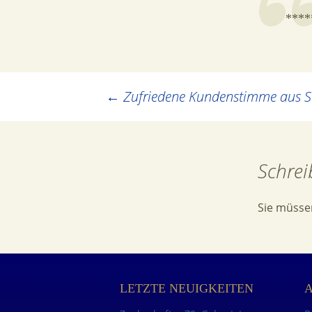
****
Post
←
Zufriedene Kundenstimme aus S
navigation
Schrei
Sie müss
LETZTE NEUIGKEITEN