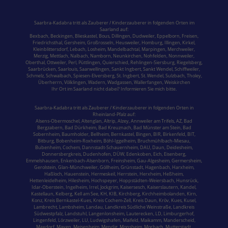
Saarbra-Kadabra tritt als Zauberer / Kinderzauberer in folgenden Orten im
Saarland
auf:
Bexbach
,
Beckingen
,
Blieskastel
,
Bous,
Dillingen
,
Dudweiler,
Eppelborn
,
Freisen
,
Friedrichsthal
,
Gersheim
,
Großrosseln
,
Heusweiler
,
Homburg,
Illingen
,
Kirkel,
Kleinblittersdorf
,
Lebach
,
Losheim
,
Mandelbachtal,
Marpingen,
Merchweiler
,
Merzig
,
Mettlach
,
Nalbach
,
Namborn
,
Neunkirchen
,
Nohfelden,
Nonnweiler
,
Oberthal,
Ottweiler
,
Perl
,
Püttlingen
,
Quierschied
,
Rehlingen-Siersburg
,
Riegelsberg,
Saarbrücken
,
Saarlouis
,
Saarwellingen
,
Sankt Ingbert
,
Sankt Wendel
,
Schiffweiler
,
Schmelz
,
Schwalbach
,
Spiesen-Elversberg
,
St. Ingbert
,
St. Wendel
,
Sulzbach,
Tholey
,
Überherrn
,
Völklingen
,
Wadern
,
Wadgassen
,
Wallerfangen,
Weiskirchen
Ihr Ort im Saarland nicht dabei? Informieren Sie mich bitte.
Saarbra-Kadabra tritt als Zauberer / Kinderzauberer in folgenden Orten in
Rheinland-Pfalz
auf:
Alsens-Obermoschel,
Altenglan
, Altrip,
Alzey
, Annweiler am Trifels, AZ, Bad
Bergzabern,
Bad Dürkheim
,
Bad Kreuznach
,
Bad Münster am Stein
,
Bad
Sobernheim,
Baumholder,
Bellheim,
Bernkastel
, Bingen, BIR,
Birkenfeld
, BIT,
Bitburg
, Bobenheim-Roxheim, Böhl-Iggelheim,
Bruchmühlbach-Miesau
,
Bubenheim,
Cochem,
Dannstadt-Schauernheim, DAU, Daun, Deidesheim,
Donnersbergkreis
, Dudenhofen, DÜW, Edenkoben, Eich, Eisenberg,
Emmelshausen,
Enkenbach-Alsenborn
, Freinsheim, Gau-Algesheim, Germersheim,
Gerolstein,
Glan-Münchweiler,
Göllheim,
Grünstadt
, Hagenbach, Harxheim,
Haßloch,
Hauenstein
,
Hermeskeil
, Herrstein, Herxheim, Heßheim,
Hettenleidelheim, Hilesheim, Hochspeyer,
Hoppstädten-Weiersbach
,
Hunsrück
,
Idar-Oberstein
, Ingelheim,
Irrel
, Jockgrim, Kaisersesch,
Kaiserslautern
, Kandel,
Kastellaun, Kelberg, Kell am See, KH, KIB, Kirchberg,
Kirchheimbolanden
,
Kirn,
Konz,
Kreis Bernkastel-Kues
, Kreis Cochem-Zell, Kreis Daun, Kröv,
Kues
,
Kusel
,
Lambrecht, Lambsheim,
Landau
,
Landkreis Südliche Weinstraße
, Landkreis
Südwestpfalz,
Landstuhl
, Langenlonsheim, Lauterecken, LD, Limburgerhof,
Lingenfeld, Lörzweiler, LU,
Ludwigshafen
, Maifeld, Maikamm, Manderscheid,
Maxdorf, Mayen,
Meisenheim
, Mendig, Monsheim,
Morbach
,
Mutterstadt
,