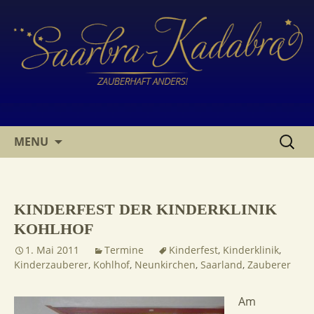
SKIP
SUCHE
MENU
TO
NACH:
CONTENT
KINDERFEST DER KINDERKLINIK
KOHLHOF
1. Mai 2011
Termine
Kinderfest
,
Kinderklinik
,
Kinderzauberer
,
Kohlhof
,
Neunkirchen
,
Saarland
,
Zauberer
Am