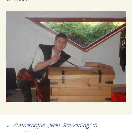
Post
←
Zauberhafter „Mein Ranzentag“ in