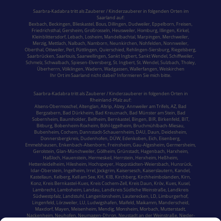
Saarbra-Kadabra tritt als Zauberer / Kinderzauberer in folgenden Orten im
Saarland
auf:
Bexbach
,
Beckingen
,
Blieskastel
,
Bous,
Dillingen
,
Dudweiler,
Eppelborn
,
Freisen
,
Friedrichsthal
,
Gersheim
,
Großrosseln
,
Heusweiler
,
Homburg,
Illingen
,
Kirkel,
Kleinblittersdorf
,
Lebach
,
Losheim
,
Mandelbachtal,
Marpingen,
Merchweiler
,
Merzig
,
Mettlach
,
Nalbach
,
Namborn
,
Neunkirchen
,
Nohfelden,
Nonnweiler
,
Oberthal,
Ottweiler
,
Perl
,
Püttlingen
,
Quierschied
,
Rehlingen-Siersburg
,
Riegelsberg,
Saarbrücken
,
Saarlouis
,
Saarwellingen
,
Sankt Ingbert
,
Sankt Wendel
,
Schiffweiler
,
Schmelz
,
Schwalbach
,
Spiesen-Elversberg
,
St. Ingbert
,
St. Wendel
,
Sulzbach,
Tholey
,
Überherrn
,
Völklingen
,
Wadern
,
Wadgassen
,
Wallerfangen,
Weiskirchen
Ihr Ort im Saarland nicht dabei? Informieren Sie mich bitte.
Saarbra-Kadabra tritt als Zauberer / Kinderzauberer in folgenden Orten in
Rheinland-Pfalz
auf:
Alsens-Obermoschel,
Altenglan
, Altrip,
Alzey
, Annweiler am Trifels, AZ, Bad
Bergzabern,
Bad Dürkheim
,
Bad Kreuznach
,
Bad Münster am Stein
,
Bad
Sobernheim,
Baumholder,
Bellheim,
Bernkastel
, Bingen, BIR,
Birkenfeld
, BIT,
Bitburg
, Bobenheim-Roxheim, Böhl-Iggelheim,
Bruchmühlbach-Miesau
,
Bubenheim,
Cochem,
Dannstadt-Schauernheim, DAU, Daun, Deidesheim,
Donnersbergkreis
, Dudenhofen, DÜW, Edenkoben, Eich, Eisenberg,
Emmelshausen,
Enkenbach-Alsenborn
, Freinsheim, Gau-Algesheim, Germersheim,
Gerolstein,
Glan-Münchweiler,
Göllheim,
Grünstadt
, Hagenbach, Harxheim,
Haßloch,
Hauenstein
,
Hermeskeil
, Herrstein, Herxheim, Heßheim,
Hettenleidelheim, Hilesheim, Hochspeyer,
Hoppstädten-Weiersbach
,
Hunsrück
,
Idar-Oberstein
, Ingelheim,
Irrel
, Jockgrim, Kaisersesch,
Kaiserslautern
, Kandel,
Kastellaun, Kelberg, Kell am See, KH, KIB, Kirchberg,
Kirchheimbolanden
,
Kirn,
Konz,
Kreis Bernkastel-Kues
, Kreis Cochem-Zell, Kreis Daun, Kröv,
Kues
,
Kusel
,
Lambrecht, Lambsheim,
Landau
,
Landkreis Südliche Weinstraße
, Landkreis
Südwestpfalz,
Landstuhl
, Langenlonsheim, Lauterecken, LD, Limburgerhof,
Lingenfeld, Lörzweiler, LU,
Ludwigshafen
, Maifeld, Maikamm, Manderscheid,
Maxdorf, Mayen,
Meisenheim
, Mendig, Monsheim,
Morbach
,
Mutterstadt
,
Nackenheim, Neuhofen, Neumagen-Dhron,
Neustadt an der Weinstraße
, Nieder-