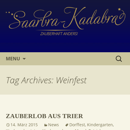
SKIP
SUCHE
MENU
TO
NACH:
CONTENT
Tag Archives: Weinfest
ZAUBERLOB AUS TRIER
14. März 2015
News
Dorffest
,
Kindergarten
,