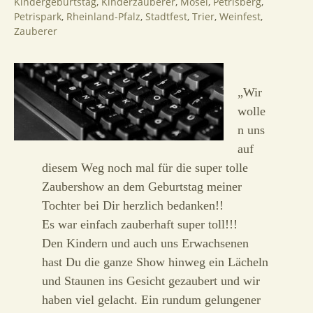
Kindergeburtstag
,
Kinderzauberer
,
Mosel
,
Petrisberg
,
Petrispark
,
Rheinland-Pfalz
,
Stadtfest
,
Trier
,
Weinfest
,
Zauberer
„Wir
wolle
n uns
auf
diesem Weg noch mal für die super tolle
Zaubershow an dem Geburtstag meiner
Tochter bei Dir herzlich bedanken!!
Es war einfach zauberhaft super toll!!!
Den Kindern und auch uns Erwachsenen
hast Du die ganze Show hinweg ein Lächeln
und Staunen ins Gesicht gezaubert und wir
haben viel gelacht. Ein rundum gelungener