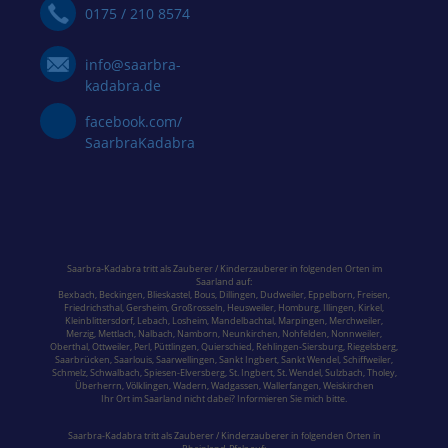
0175 / 210 8574
info@saarbra-
kadabra.de
facebook.com/
SaarbraKadabra
Saarbra-Kadabra tritt als Zauberer / Kinderzauberer in folgenden Orten im
Saarland
auf:
Bexbach
,
Beckingen
,
Blieskastel
,
Bous,
Dillingen
,
Dudweiler,
Eppelborn
,
Freisen
,
Friedrichsthal
,
Gersheim
,
Großrosseln
,
Heusweiler
,
Homburg,
Illingen
,
Kirkel,
Kleinblittersdorf
,
Lebach
,
Losheim
,
Mandelbachtal,
Marpingen,
Merchweiler
,
Merzig
,
Mettlach
,
Nalbach
,
Namborn
,
Neunkirchen
,
Nohfelden,
Nonnweiler
,
Oberthal,
Ottweiler
,
Perl
,
Püttlingen
,
Quierschied
,
Rehlingen-Siersburg
,
Riegelsberg,
Saarbrücken
,
Saarlouis
,
Saarwellingen
,
Sankt Ingbert
,
Sankt Wendel
,
Schiffweiler
,
Schmelz
,
Schwalbach
,
Spiesen-Elversberg
,
St. Ingbert
,
St. Wendel
,
Sulzbach,
Tholey
,
Überherrn
,
Völklingen
,
Wadern
,
Wadgassen
,
Wallerfangen,
Weiskirchen
Ihr Ort im Saarland nicht dabei? Informieren Sie mich bitte.
Saarbra-Kadabra tritt als Zauberer / Kinderzauberer in folgenden Orten in