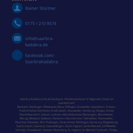
Rainer Stürmer
0175 / 210 8574
info@saarbra-
kadabra.de
facebook.com/
SaarbraKadabra
Saarbra-Kadabra tritt als Zauberer / Kinderzauberer in folgenden Orten im
Saarland
auf:
Bexbach
,
Beckingen
,
Blieskastel
,
Bous,
Dillingen
,
Dudweiler,
Eppelborn
,
Freisen
,
Friedrichsthal
,
Gersheim
,
Großrosseln
,
Heusweiler
,
Homburg,
Illingen
,
Kirkel,
Kleinblittersdorf
,
Lebach
,
Losheim
,
Mandelbachtal,
Marpingen,
Merchweiler
,
Merzig
,
Mettlach
,
Nalbach
,
Namborn
,
Neunkirchen
,
Nohfelden,
Nonnweiler
,
Oberthal,
Ottweiler
,
Perl
,
Püttlingen
,
Quierschied
,
Rehlingen-Siersburg
,
Riegelsberg,
Saarbrücken
,
Saarlouis
,
Saarwellingen
,
Sankt Ingbert
,
Sankt Wendel
,
Schiffweiler
,
Schmelz
,
Schwalbach
,
Spiesen-Elversberg
,
St. Ingbert
,
St. Wendel
,
Sulzbach,
Tholey
,