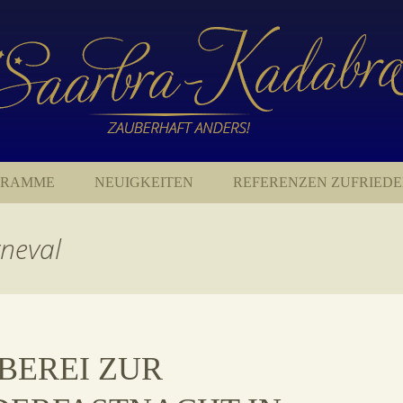
GRAMME
NEUIGKEITEN
REFERENZEN ZUFRIED
GRAMME
rneval
ENPROGRAMM
BEREI
BEREI ZUR