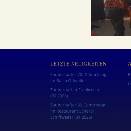
LETZTE NEUIGKEITEN
Zauberhafter 70. Geburtstag
B
im Bacio Ottweiler
L
Zauberhaft in Frankreich
(06.2026)
Zauberhafter 80.Geburtstag
im Restaurant Scherer
Schiffweiler (04.2025)