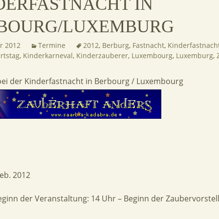
DERFASTNACHT IN
BOURG/LUXEMBURG
ar 2012
Termine
2012
,
Berburg
,
Fastnacht
,
Kinderfastnach
rtstag
,
Kinderkarneval
,
Kinderzauberer
,
Luxembourg
,
Luxemburg
,
bei der Kinderfastnacht in Berbourg / Luxembourg
eb. 2012
eginn der Veranstaltung: 14 Uhr – Beginn der Zaubervorstell