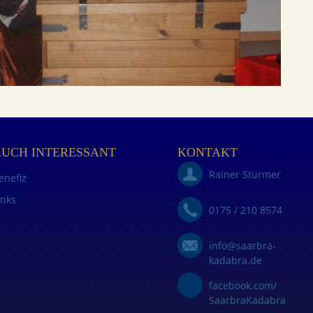
AUCH INTERESSANT
KONTAKT
Rainer Stürmer
enefiz
inks
0175 / 210 8574
info@saarbra-
kadabra.de
facebook.com/
SaarbraKadabra