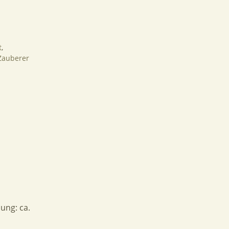
t
,
Zauberer
ung: ca.