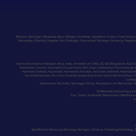
Bexbach
,
Beckingen
,
Blieskastel
,
Bous,
Dillingen
,
Dudweiler,
Eppelborn
,
Freisen
,
Friedrichsthal
Nonnweiler
,
Oberthal,
Ottweiler
,
Perl
,
Püttlingen
,
Quierschied
,
Rehlingen-Siersburg
,
Riegelsb
Alsens-Obermoschel,
Altenglan
, Altrip,
Alzey
, Annweiler am Trifels, AZ, Bad Bergzabern,
Bad D
Bubenheim,
Cochem,
Dannstadt-Schauernheim, DAU, Daun, Deidesheim,
Donnersbergkre
Harxheim,
Haßloch,
Hauenstein
,
Hermeskeil
, Herrstein, Herxheim, Heßheim, Hettenleide
Kirchheimbolanden
,
Kirn,
Konz,
Kreis Bernkastel-Kues
, Kreis Cochem-Zell, Kreis Daun, 
Ludwig
Nackenheim, Neuhofen, Neumagen-Dhron,
Neustadt an der Weinstraße
, 
Schifferstadt
,
Schönenberg-Kü
Trier
, Ulmen, Vordereifel, Wachenheim,
Waldfischb
Ih
Bad Mondorf
,
Berbourg
, Bertrange, Beringen,
Clémency
,
Dudelange/Diddeleng
,