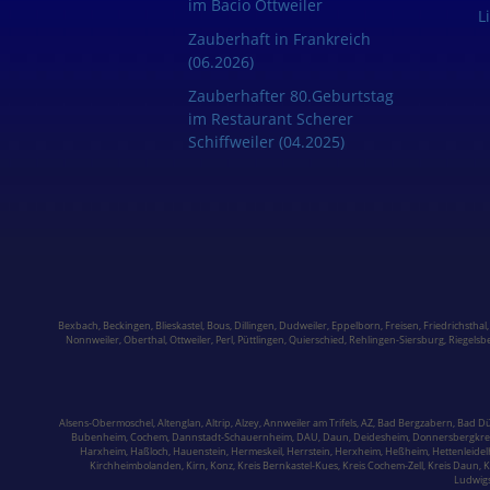
im Bacio Ottweiler
L
Zauberhaft in Frankreich
(06.2026)
Zauberhafter 80.Geburtstag
im Restaurant Scherer
Schiffweiler (04.2025)
Bexbach
,
Beckingen
,
Blieskastel
,
Bous,
Dillingen
,
Dudweiler,
Eppelborn
,
Freisen
,
Friedrichsthal
Nonnweiler
,
Oberthal,
Ottweiler
,
Perl
,
Püttlingen
,
Quierschied
,
Rehlingen-Siersburg
,
Riegelsb
Alsens-Obermoschel,
Altenglan
, Altrip,
Alzey
, Annweiler am Trifels, AZ, Bad Bergzabern,
Bad D
Bubenheim,
Cochem,
Dannstadt-Schauernheim, DAU, Daun, Deidesheim,
Donnersbergkre
Harxheim,
Haßloch,
Hauenstein
,
Hermeskeil
, Herrstein, Herxheim, Heßheim, Hettenleide
Kirchheimbolanden
,
Kirn,
Konz,
Kreis Bernkastel-Kues
, Kreis Cochem-Zell, Kreis Daun, 
Ludwig