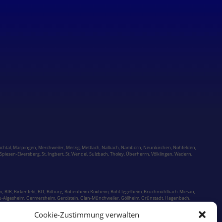
chtal,
Marpingen,
Merchweiler
,
Merzig
,
Mettlach
,
Nalbach
,
Namborn
,
Neunkirchen
,
Nohfelden,
Spiesen-Elversberg
,
St. Ingbert
,
St. Wendel
,
Sulzbach,
Tholey
,
Überherrn
,
Völklingen
,
Wadern
,
n, BIR,
Birkenfeld
, BIT,
Bitburg
, Bobenheim-Roxheim, Böhl-Iggelheim,
Bruchmühlbach-Miesau
,
u-Algesheim, Germersheim, Gerolstein,
Glan-Münchweiler,
Göllheim,
Grünstadt
, Hagenbach,
m, Kaisersesch,
Kaiserslautern
, Kandel, Kastellaun, Kelberg, Kell am See, KH, KIB, Kirchberg,
Landstuhl
, Langenlonsheim, Lauterecken, LD, Limburgerhof, Lingenfeld, Lörzweiler, LU,
Cookie-Zustimmung verwalten
erstadt
,