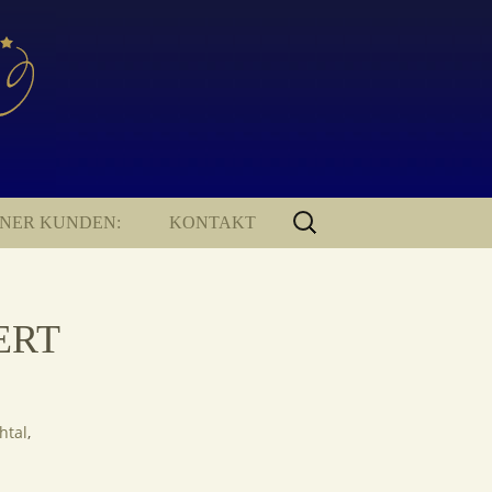
SUCHEN
ENER KUNDEN:
KONTAKT
NACH:
KONTAKT
IMPRESSUM
ERT
DATENSCHUTZERKLÄRUNG
htal
,