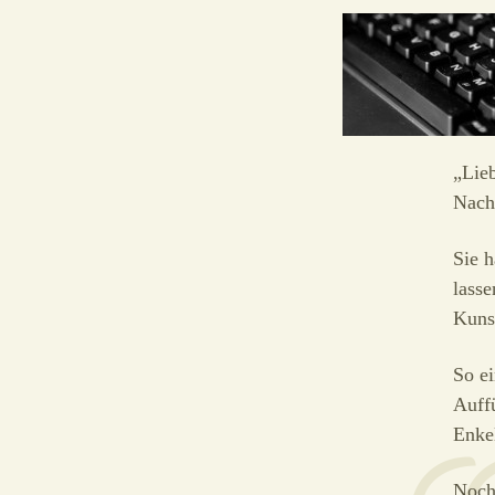
„Lieb
Nach
Sie 
lasse
Kuns
So ei
Auff
Enke
Nochm