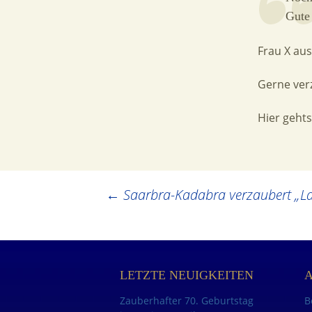
Gute
Frau X au
Gerne ver
Hier geht
Post
←
Saarbra-Kadabra verzaubert „Lan
navigation
LETZTE NEUIGKEITEN
Zauberhafter 70. Geburtstag
B