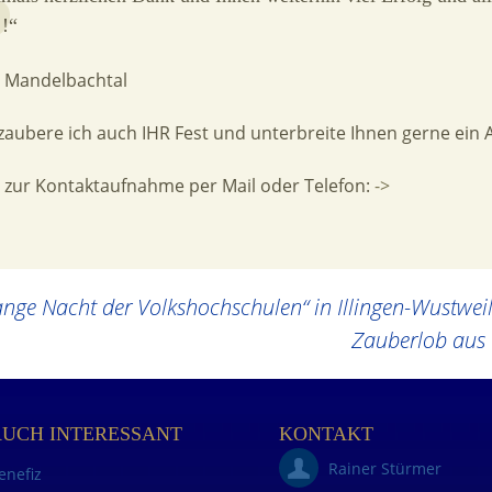
 !“
s Mandelbachtal
zaubere ich auch IHR Fest und unterbreite Ihnen gerne ein 
s zur Kontaktaufnahme per Mail oder Telefon:
->
ge Nacht der Volkshochschulen“ in Illingen-Wustweil
Zauberlob aus
AUCH INTERESSANT
KONTAKT
Rainer Stürmer
enefiz