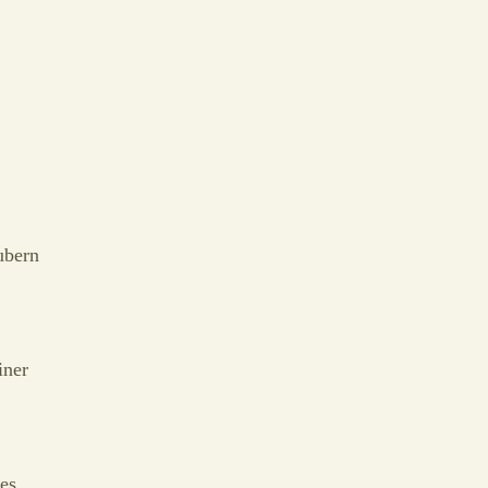
ubern
iner
es