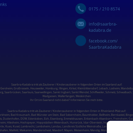
inks
0175 / 210 8574
info@saarbra-
kadabra.de
facebook.com/
SaarbraKadabra
Saarbra-Kadabra tritt als Zauberer / Kinderzauberer in folgenden Orten im
Saarland
auf:
,
Gersheim
,
Großrosseln
,
Heusweiler
,
Homburg,
Illingen
,
Kirkel,
Kleinblittersdorf
,
Lebach
,
Losheim
,
Mandelba
erg,
Saarbrücken
,
Saarlouis
,
Saarwellingen
,
Sankt Ingbert
,
Sankt Wendel
,
Schiffweiler
,
Schmelz
,
Schwalbach
,
Wadgassen
,
Wallerfangen,
Weiskirchen
Ihr Ort im Saarland nicht dabei? Informieren Sie mich bitte.
Saarbra-Kadabra tritt als Zauberer / Kinderzauberer in folgenden Orten in
Rheinland-Pfalz
auf:
ürkheim
,
Bad Kreuznach
,
Bad Münster am Stein
,
Bad Sobernheim,
Baumholder,
Bellheim,
Bernkastel
, Binge
is
, Dudenhofen, DÜW, Edenkoben, Eich, Eisenberg, Emmelshausen,
Enkenbach-Alsenborn
, Freinsheim, Ga
lheim, Hilesheim, Hochspeyer,
Hoppstädten-Weiersbach
,
Hunsrück
,
Idar-Oberstein
, Ingelheim,
Irrel
, Jockgri
Kröv,
Kues
,
Kusel
, Lambrecht, Lambsheim,
Landau
,
Landkreis Südliche Weinstraße
, Landkreis Südwestpfalz,
shafen
, Maifeld, Maikamm, Manderscheid, Maxdorf, Mayen,
Meisenheim
, Mendig, Monsheim,
Morbach
,
Mutt