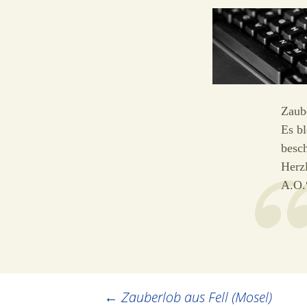
Zaub
Es bl
besc
Herz
A.O.
Post
←
Zauberlob aus Fell (Mosel)