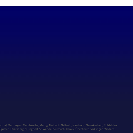
chtal,
Marpingen,
Merchweiler
,
Merzig
,
Mettlach
,
Nalbach
,
Namborn
,
Neunkirchen
,
Nohfelden,
Spiesen-Elversberg
,
St. Ingbert
,
St. Wendel
,
Sulzbach,
Tholey
,
Überherrn
,
Völklingen
,
Wadern
,