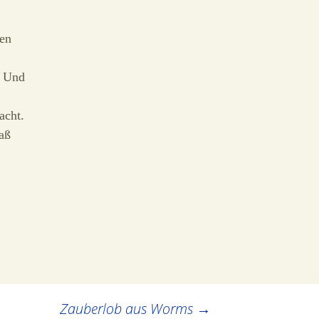
hen
. Und
acht.
aß
Zauberlob aus Worms
→