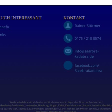
AUCH INTERESSANT
KONTAKT
Rainer Stürmer
enefiz
inks
0175 / 210 8574
info@saarbra-
kadabra.de
facebook.com/
SaarbraKadabra
Saarbra-Kadabra tritt als Zauberer / Kinderzauberer in folgenden Orten im
Saarland
auf:
,
Gersheim
,
Großrosseln
,
Heusweiler
,
Homburg,
Illingen
,
Kirkel,
Kleinblittersdorf
,
Lebach
,
Losheim
,
Mandelba
erg,
Saarbrücken
,
Saarlouis
,
Saarwellingen
,
Sankt Ingbert
,
Sankt Wendel
,
Schiffweiler
,
Schmelz
,
Schwalbach
,
Wadgassen
,
Wallerfangen,
Weiskirchen