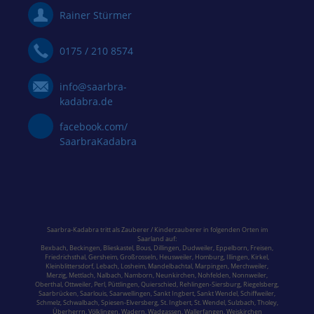
Rainer Stürmer
0175 / 210 8574
info@saarbra-
kadabra.de
facebook.com/
SaarbraKadabra
Saarbra-Kadabra tritt als Zauberer / Kinderzauberer in folgenden Orten im
Saarland
auf:
Bexbach
,
Beckingen
,
Blieskastel
,
Bous,
Dillingen
,
Dudweiler,
Eppelborn
,
Freisen
,
Friedrichsthal
,
Gersheim
,
Großrosseln
,
Heusweiler
,
Homburg,
Illingen
,
Kirkel,
Kleinblittersdorf
,
Lebach
,
Losheim
,
Mandelbachtal,
Marpingen,
Merchweiler
,
Merzig
,
Mettlach
,
Nalbach
,
Namborn
,
Neunkirchen
,
Nohfelden,
Nonnweiler
,
Oberthal,
Ottweiler
,
Perl
,
Püttlingen
,
Quierschied
,
Rehlingen-Siersburg
,
Riegelsberg,
Saarbrücken
,
Saarlouis
,
Saarwellingen
,
Sankt Ingbert
,
Sankt Wendel
,
Schiffweiler
,
Schmelz
,
Schwalbach
,
Spiesen-Elversberg
,
St. Ingbert
,
St. Wendel
,
Sulzbach,
Tholey
,
Überherrn
,
Völklingen
,
Wadern
,
Wadgassen
,
Wallerfangen,
Weiskirchen