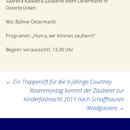
Saarbra-Kadabra-Zauberei beim Ostermarkt in
Osterbrücken.
Wo: Bühne Ostermarkt
Programm: „Hurra, wir können zaubern!“
Beginn: voraussichtl. 13.30 Uhr
Post
←
Ein Treppenlift für die 9-jährige Courtney
Rosenmontag kommt der Zauberer zur
navigation
Kinderfastnacht 2011 nach Schaffhausen
(Wadgassen)
→