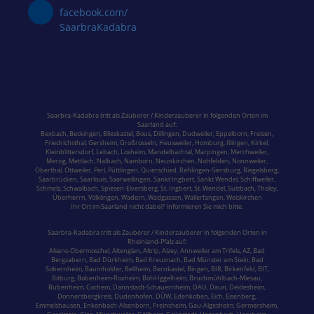
facebook.com/
SaarbraKadabra
Saarbra-Kadabra tritt als Zauberer / Kinderzauberer in folgenden Orten im
Saarland
auf:
Bexbach
,
Beckingen
,
Blieskastel
,
Bous,
Dillingen
,
Dudweiler,
Eppelborn
,
Freisen
,
Friedrichsthal
,
Gersheim
,
Großrosseln
,
Heusweiler
,
Homburg,
Illingen
,
Kirkel,
Kleinblittersdorf
,
Lebach
,
Losheim
,
Mandelbachtal,
Marpingen,
Merchweiler
,
Merzig
,
Mettlach
,
Nalbach
,
Namborn
,
Neunkirchen
,
Nohfelden,
Nonnweiler
,
Oberthal,
Ottweiler
,
Perl
,
Püttlingen
,
Quierschied
,
Rehlingen-Siersburg
,
Riegelsberg,
Saarbrücken
,
Saarlouis
,
Saarwellingen
,
Sankt Ingbert
,
Sankt Wendel
,
Schiffweiler
,
Schmelz
,
Schwalbach
,
Spiesen-Elversberg
,
St. Ingbert
,
St. Wendel
,
Sulzbach,
Tholey
,
Überherrn
,
Völklingen
,
Wadern
,
Wadgassen
,
Wallerfangen,
Weiskirchen
Ihr Ort im Saarland nicht dabei? Informieren Sie mich bitte.
Saarbra-Kadabra tritt als Zauberer / Kinderzauberer in folgenden Orten in
Rheinland-Pfalz
auf:
Alsens-Obermoschel,
Altenglan
, Altrip,
Alzey
, Annweiler am Trifels, AZ, Bad
Bergzabern,
Bad Dürkheim
,
Bad Kreuznach
,
Bad Münster am Stein
,
Bad
Sobernheim,
Baumholder,
Bellheim,
Bernkastel
, Bingen, BIR,
Birkenfeld
, BIT,
Bitburg
, Bobenheim-Roxheim, Böhl-Iggelheim,
Bruchmühlbach-Miesau
,
Bubenheim,
Cochem,
Dannstadt-Schauernheim, DAU, Daun, Deidesheim,
Donnersbergkreis
, Dudenhofen, DÜW, Edenkoben, Eich, Eisenberg,
Emmelshausen,
Enkenbach-Alsenborn
, Freinsheim, Gau-Algesheim, Germersheim,