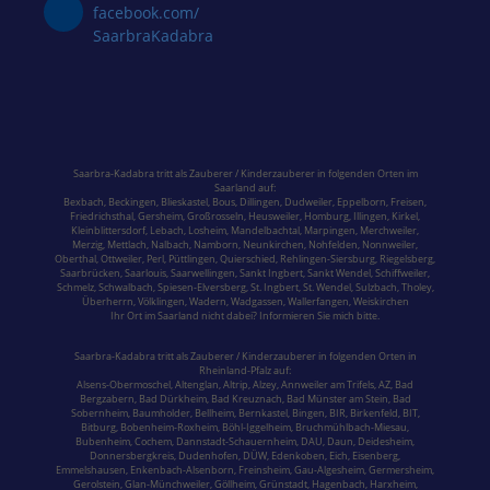
facebook.com/
SaarbraKadabra
Saarbra-Kadabra tritt als Zauberer / Kinderzauberer in folgenden Orten im
Saarland
auf:
Bexbach
,
Beckingen
,
Blieskastel
,
Bous,
Dillingen
,
Dudweiler,
Eppelborn
,
Freisen
,
Friedrichsthal
,
Gersheim
,
Großrosseln
,
Heusweiler
,
Homburg,
Illingen
,
Kirkel,
Kleinblittersdorf
,
Lebach
,
Losheim
,
Mandelbachtal,
Marpingen,
Merchweiler
,
Merzig
,
Mettlach
,
Nalbach
,
Namborn
,
Neunkirchen
,
Nohfelden,
Nonnweiler
,
Oberthal,
Ottweiler
,
Perl
,
Püttlingen
,
Quierschied
,
Rehlingen-Siersburg
,
Riegelsberg,
Saarbrücken
,
Saarlouis
,
Saarwellingen
,
Sankt Ingbert
,
Sankt Wendel
,
Schiffweiler
,
Schmelz
,
Schwalbach
,
Spiesen-Elversberg
,
St. Ingbert
,
St. Wendel
,
Sulzbach,
Tholey
,
Überherrn
,
Völklingen
,
Wadern
,
Wadgassen
,
Wallerfangen,
Weiskirchen
Ihr Ort im Saarland nicht dabei? Informieren Sie mich bitte.
Saarbra-Kadabra tritt als Zauberer / Kinderzauberer in folgenden Orten in
Rheinland-Pfalz
auf:
Alsens-Obermoschel,
Altenglan
, Altrip,
Alzey
, Annweiler am Trifels, AZ, Bad
Bergzabern,
Bad Dürkheim
,
Bad Kreuznach
,
Bad Münster am Stein
,
Bad
Sobernheim,
Baumholder,
Bellheim,
Bernkastel
, Bingen, BIR,
Birkenfeld
, BIT,
Bitburg
, Bobenheim-Roxheim, Böhl-Iggelheim,
Bruchmühlbach-Miesau
,
Bubenheim,
Cochem,
Dannstadt-Schauernheim, DAU, Daun, Deidesheim,
Donnersbergkreis
, Dudenhofen, DÜW, Edenkoben, Eich, Eisenberg,
Emmelshausen,
Enkenbach-Alsenborn
, Freinsheim, Gau-Algesheim, Germersheim,
Gerolstein,
Glan-Münchweiler,
Göllheim,
Grünstadt
, Hagenbach, Harxheim,