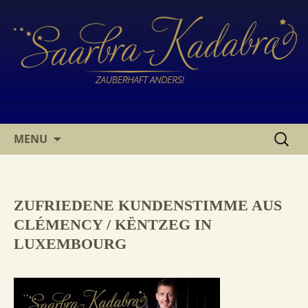
SKIP
SUCHE
MENU
TO
NACH:
CONTENT
ZUFRIEDENE KUNDENSTIMME AUS
CLÉMENCY / KËNTZEG IN
LUXEMBOURG