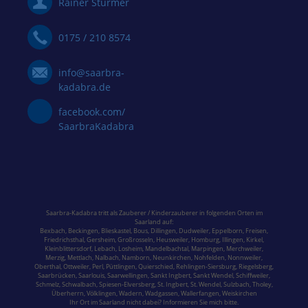
Rainer Stürmer
0175 / 210 8574
info@saarbra-
kadabra.de
facebook.com/
SaarbraKadabra
Saarbra-Kadabra tritt als Zauberer / Kinderzauberer in folgenden Orten im
Saarland
auf:
Bexbach
,
Beckingen
,
Blieskastel
,
Bous,
Dillingen
,
Dudweiler,
Eppelborn
,
Freisen
,
Friedrichsthal
,
Gersheim
,
Großrosseln
,
Heusweiler
,
Homburg,
Illingen
,
Kirkel,
Kleinblittersdorf
,
Lebach
,
Losheim
,
Mandelbachtal,
Marpingen,
Merchweiler
,
Merzig
,
Mettlach
,
Nalbach
,
Namborn
,
Neunkirchen
,
Nohfelden,
Nonnweiler
,
Oberthal,
Ottweiler
,
Perl
,
Püttlingen
,
Quierschied
,
Rehlingen-Siersburg
,
Riegelsberg,
Saarbrücken
,
Saarlouis
,
Saarwellingen
,
Sankt Ingbert
,
Sankt Wendel
,
Schiffweiler
,
Schmelz
,
Schwalbach
,
Spiesen-Elversberg
,
St. Ingbert
,
St. Wendel
,
Sulzbach,
Tholey
,
Überherrn
,
Völklingen
,
Wadern
,
Wadgassen
,
Wallerfangen,
Weiskirchen
Ihr Ort im Saarland nicht dabei? Informieren Sie mich bitte.