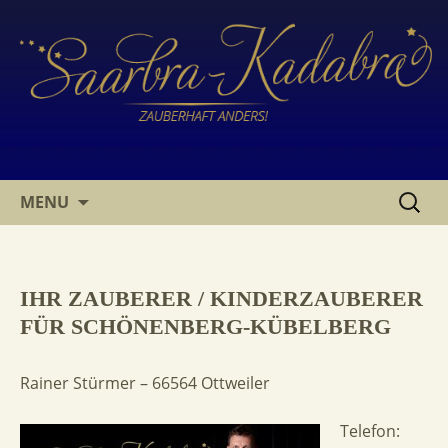
SKIP
SUCHE
MENU
TO
NACH:
CONTENT
IHR ZAUBERER / KINDERZAUBERER
FÜR SCHÖNENBERG-KÜBELBERG
Rainer Stürmer – 66564 Ottweiler
Telefon: