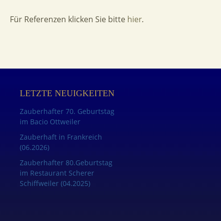
Für Referenzen klicken Sie bitte
hier
.
LETZTE NEUIGKEITEN
Zauberhafter 70. Geburtstag
im Bacio Ottweiler
Zauberhaft in Frankreich
(06.2026)
Zauberhafter 80.Geburtstag
im Restaurant Scherer
Schiffweiler (04.2025)