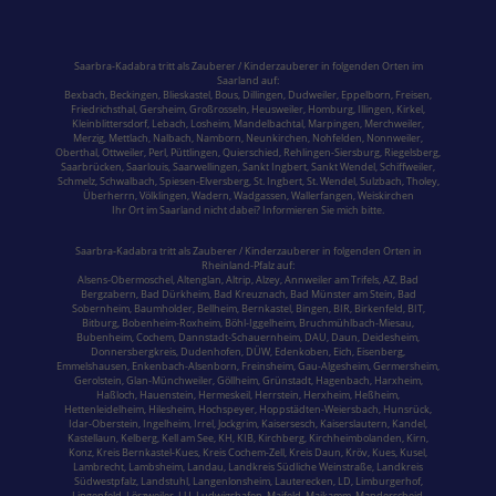
Saarbra-Kadabra tritt als Zauberer / Kinderzauberer in folgenden Orten im
Saarland
auf:
Bexbach
,
Beckingen
,
Blieskastel
,
Bous,
Dillingen
,
Dudweiler,
Eppelborn
,
Freisen
,
Friedrichsthal
,
Gersheim
,
Großrosseln
,
Heusweiler
,
Homburg,
Illingen
,
Kirkel,
Kleinblittersdorf
,
Lebach
,
Losheim
,
Mandelbachtal,
Marpingen,
Merchweiler
,
Merzig
,
Mettlach
,
Nalbach
,
Namborn
,
Neunkirchen
,
Nohfelden,
Nonnweiler
,
Oberthal,
Ottweiler
,
Perl
,
Püttlingen
,
Quierschied
,
Rehlingen-Siersburg
,
Riegelsberg,
Saarbrücken
,
Saarlouis
,
Saarwellingen
,
Sankt Ingbert
,
Sankt Wendel
,
Schiffweiler
,
Schmelz
,
Schwalbach
,
Spiesen-Elversberg
,
St. Ingbert
,
St. Wendel
,
Sulzbach,
Tholey
,
Überherrn
,
Völklingen
,
Wadern
,
Wadgassen
,
Wallerfangen,
Weiskirchen
Ihr Ort im Saarland nicht dabei? Informieren Sie mich bitte.
Saarbra-Kadabra tritt als Zauberer / Kinderzauberer in folgenden Orten in
Rheinland-Pfalz
auf:
Alsens-Obermoschel,
Altenglan
, Altrip,
Alzey
, Annweiler am Trifels, AZ, Bad
Bergzabern,
Bad Dürkheim
,
Bad Kreuznach
,
Bad Münster am Stein
,
Bad
Sobernheim,
Baumholder,
Bellheim,
Bernkastel
, Bingen, BIR,
Birkenfeld
, BIT,
Bitburg
, Bobenheim-Roxheim, Böhl-Iggelheim,
Bruchmühlbach-Miesau
,
Bubenheim,
Cochem,
Dannstadt-Schauernheim, DAU, Daun, Deidesheim,
Donnersbergkreis
, Dudenhofen, DÜW, Edenkoben, Eich, Eisenberg,
Emmelshausen,
Enkenbach-Alsenborn
, Freinsheim, Gau-Algesheim, Germersheim,
Gerolstein,
Glan-Münchweiler,
Göllheim,
Grünstadt
, Hagenbach, Harxheim,
Haßloch,
Hauenstein
,
Hermeskeil
, Herrstein, Herxheim, Heßheim,
Hettenleidelheim, Hilesheim, Hochspeyer,
Hoppstädten-Weiersbach
,
Hunsrück
,
Idar-Oberstein
, Ingelheim,
Irrel
, Jockgrim, Kaisersesch,
Kaiserslautern
, Kandel,
Kastellaun, Kelberg, Kell am See, KH, KIB, Kirchberg,
Kirchheimbolanden
,
Kirn,
Konz,
Kreis Bernkastel-Kues
, Kreis Cochem-Zell, Kreis Daun, Kröv,
Kues
,
Kusel
,
Lambrecht, Lambsheim,
Landau
,
Landkreis Südliche Weinstraße
, Landkreis
Südwestpfalz,
Landstuhl
, Langenlonsheim, Lauterecken, LD, Limburgerhof,
Lingenfeld, Lörzweiler, LU,
Ludwigshafen
, Maifeld, Maikamm, Manderscheid,