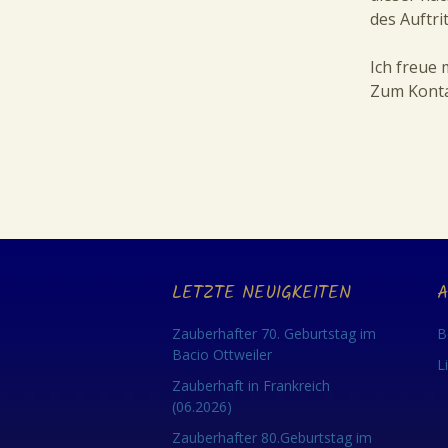
des Auftrit
Ich freue 
Zum Konta
LETZTE NEUIGKEITEN
A
Zauberhafter 70. Geburtstag im
B
Bacio Ottweiler
L
Zauberhaft in Frankreich
(06.2026)
Zauberhafter 80.Geburtstag im