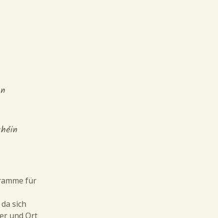
nn
chéin
gramme für
 da sich
uer und Ort