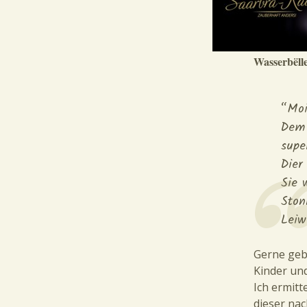
Wasserbëll
“Moi
Dem 
supe
Dier
Sie 
Ston
Leiw
Gerne geb
Kinder un
Ich ermitt
dieser nac