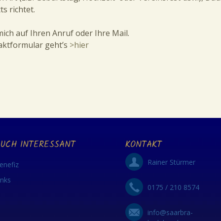
ts richtet.
mich auf Ihren Anruf oder Ihre Mail.
ktformular geht’s
>hier
UCH INTERESSANT
KONTAKT
Rainer Stürmer
enefiz
inks
0175 / 210 8574
info@saarbra-