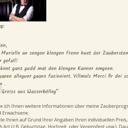
eg:
en,
Murielle an sengen klengen Frenn huet äer Zaubersto
r gefall!
 kent ganz gudd mat den klengen Kanner emgoen.
waren alleguer gaanz fazineiert. Villmols Merci fir dei s
n .
 Greiss aus Wasserbëlleg“
e ich Ihnen weitere Informationen über meine Zauberpro
d Erwachsene.
ele Ihnen auf Grund Ihrer Angaben Ihren individuellen Preis,
h Art (z.B. Geburtstag, Hochzeit oder Vereinsfest usw.), Da