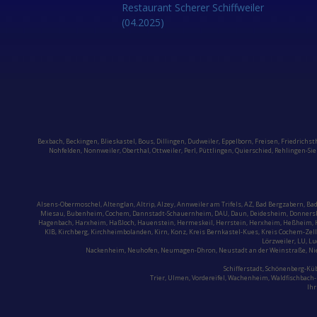
Restaurant Scherer Schiffweiler
(04.2025)
Bexbach
,
Beckingen
,
Blieskastel
,
Bous,
Dillingen
,
Dudweiler,
Eppelborn
,
Freisen
,
Friedrichst
Nohfelden,
Nonnweiler
,
Oberthal,
Ottweiler
,
Perl
,
Püttlingen
,
Quierschied
,
Rehlingen-Sie
Alsens-Obermoschel,
Altenglan
, Altrip,
Alzey
, Annweiler am Trifels, AZ, Bad Bergzabern,
Bad
Miesau
, Bubenheim,
Cochem,
Dannstadt-Schauernheim, DAU, Daun, Deidesheim,
Donnersb
Hagenbach, Harxheim,
Haßloch,
Hauenstein
,
Hermeskeil
, Herrstein, Herxheim, Heßheim, 
KIB, Kirchberg,
Kirchheimbolanden
,
Kirn,
Konz,
Kreis Bernkastel-Kues
, Kreis Cochem-Zell
Lörzweiler, LU,
Lu
Nackenheim, Neuhofen, Neumagen-Dhron,
Neustadt an der Weinstraße
, N
Schifferstadt
,
Schönenberg-Küb
Trier
, Ulmen, Vordereifel, Wachenheim,
Waldfischbach
Ihr